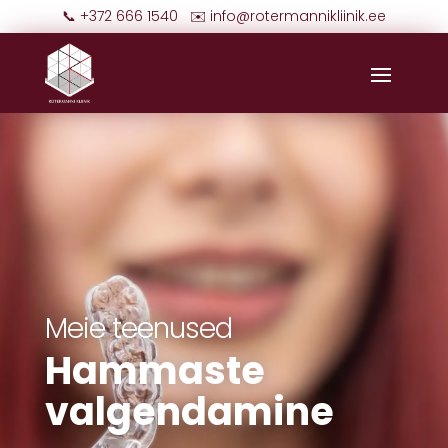
📞 +372 666 1540 ✉️
info@rotermannikliinik.ee
Meie teenused
Hammaste
valgendamine