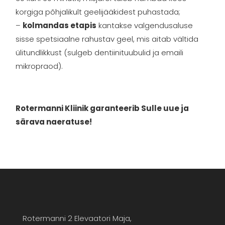
korgiga põhjalikult geelijääkidest puhastada;
–
kolmandas etapis
kantakse valgendusaluse
sisse spetsiaalne rahustav geel, mis aitab vältida
ülitundlikkust (sulgeb dentiinituubulid ja emaili
mikropraod).
Rotermanni Kliinik garanteerib Sulle uue ja
särava naeratuse!
Rotermanni 2 Elevaatori Maja,