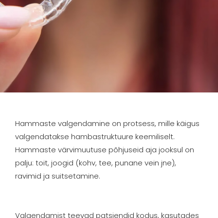
Hammaste valgendamine on protsess, mille käigus
valgendatakse hambastruktuure keemiliselt.
Hammaste värvimuutuse põhjuseid aja jooksul on
palju: toit, joogid (kohv, tee, punane vein jne),
ravimid ja suitsetamine.
Valgendamist teevad patsiendid kodus, kasutades